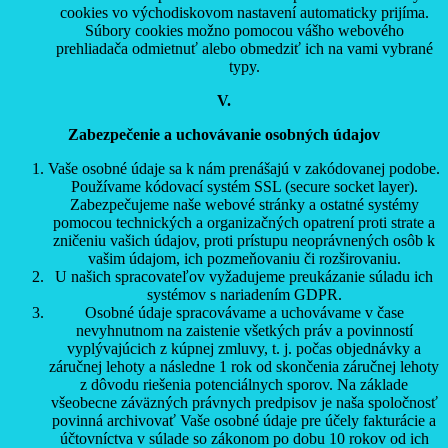
cookies vo východiskovom nastavení automaticky prijíma.
Súbory cookies možno pomocou vášho webového
prehliadača odmietnuť alebo obmedziť ich na vami vybrané
typy.
V.
Zabezpečenie a uchovávanie osobných údajov
Vaše osobné údaje sa k nám prenášajú v zakódovanej podobe.
Používame kódovací systém SSL (secure socket layer).
Zabezpečujeme naše webové stránky a ostatné systémy
pomocou technických a organizačných opatrení proti strate a
zničeniu vašich údajov, proti prístupu neoprávnených osôb k
vašim údajom, ich pozmeňovaniu či rozširovaniu.
U našich spracovateľov vyžadujeme preukázanie súladu ich
systémov s nariadením GDPR.
Osobné údaje spracovávame a uchovávame v čase
nevyhnutnom na zaistenie všetkých práv a povinností
vyplývajúcich z kúpnej zmluvy, t. j. počas objednávky a
záručnej lehoty a následne 1 rok od skončenia záručnej lehoty
z dôvodu riešenia potenciálnych sporov. Na základe
všeobecne záväzných právnych predpisov je naša spoločnosť
povinná archivovať Vaše osobné údaje pre účely fakturácie a
účtovníctva v súlade so zákonom po dobu 10 rokov od ich