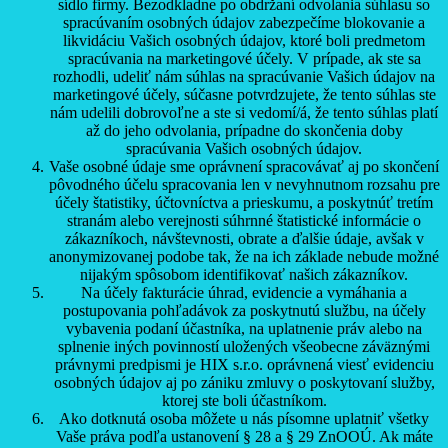
sídlo firmy. Bezodkladne po obdržaní odvolania súhlasu so
spracúvaním osobných údajov zabezpečíme blokovanie a
likvidáciu Vašich osobných údajov, ktoré boli predmetom
spracúvania na marketingové účely. V prípade, ak ste sa
rozhodli, udeliť nám súhlas na spracúvanie Vašich údajov na
marketingové účely, súčasne potvrdzujete, že tento súhlas ste
nám udelili dobrovoľne a ste si vedomí/á, že tento súhlas platí
až do jeho odvolania, prípadne do skončenia doby
spracúvania Vašich osobných údajov.
Vaše osobné údaje sme oprávnení spracovávať aj po skončení
pôvodného účelu spracovania len v nevyhnutnom rozsahu pre
účely štatistiky, účtovníctva a prieskumu, a poskytnúť tretím
stranám alebo verejnosti súhrnné štatistické informácie o
zákazníkoch, návštevnosti, obrate a ďalšie údaje, avšak v
anonymizovanej podobe tak, že na ich základe nebude možné
nijakým spôsobom identifikovať našich zákazníkov.
Na účely fakturácie úhrad, evidencie a vymáhania a
postupovania pohľadávok za poskytnutú službu, na účely
vybavenia podaní účastníka, na uplatnenie práv alebo na
splnenie iných povinností uložených všeobecne záväznými
právnymi predpismi je HIX s.r.o. oprávnená viesť evidenciu
osobných údajov aj po zániku zmluvy o poskytovaní služby,
ktorej ste boli účastníkom.
Ako dotknutá osoba môžete u nás písomne uplatniť všetky
Vaše práva podľa ustanovení § 28 a § 29 ZnOOÚ. Ak máte