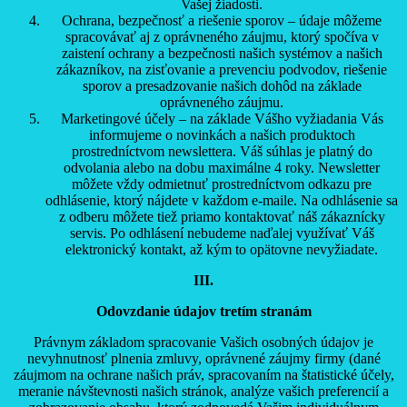
Vašej žiadosti.
Ochrana, bezpečnosť a riešenie sporov – údaje môžeme
spracovávať aj z oprávneného záujmu, ktorý spočíva v
zaistení ochrany a bezpečnosti našich systémov a našich
zákazníkov, na zisťovanie a prevenciu podvodov, riešenie
sporov a presadzovanie našich dohôd na základe
oprávneného záujmu.
Marketingové účely – na základe Vášho vyžiadania Vás
informujeme o novinkách a našich produktoch
prostredníctvom newslettera. Váš súhlas je platný do
odvolania alebo na dobu maximálne 4 roky. Newsletter
môžete vždy odmietnuť prostredníctvom odkazu pre
odhlásenie, ktorý nájdete v každom e-maile. Na odhlásenie sa
z odberu môžete tiež priamo kontaktovať náš zákaznícky
servis. Po odhlásení nebudeme naďalej využívať Váš
elektronický kontakt, až kým to opätovne nevyžiadate.
III.
Odovzdanie údajov tretím stranám
Právnym základom spracovanie Vašich osobných údajov je
nevyhnutnosť plnenia zmluvy, oprávnené záujmy firmy (dané
záujmom na ochrane našich práv, spracovaním na štatistické účely,
meranie návštevnosti našich stránok, analýze vašich preferencií a