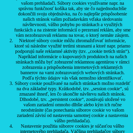
vašom prehliadači. Súbory cookies využívame napr. na
správnu funkčnosť košíka tak, aby ste čo najjednoduchšie
dokončili svoju objednávku, na čo najlepšie prispôsobenie
našich stránok vašim požiadavkám vďaka sledovaniu
návštevnosti, vášho pohybu po stránkach a využitých
funkciách a na zistenie informácií o prezeraní reklám, aby sme
vám nezobrazovali reklamu na tovar, o ktorý nemáte záujem.
Niektoré súbory cookie môžu zhromažďovať informácie,
ktoré sú následne využité tretími stranami a ktoré napr. priamo
podporujú naše reklamné aktivity (tzv. „cookie tretích strán“).
Napríklad informácie o kupovaných produktoch na našich
stránkach môžu byť zobrazené reklamnou agentúrou v rámci
zobrazenia a prispôsobenia internetových reklamných
bannerov na vami zobrazovaných webových stránkach.
Podľa týchto údajov vás však nemožno identifikovať.
Súbory cookie používané na našich stránkach možno rozdeliť
na dva základné typy. Krátkodobé, tzv. „session cookie“, sú
zmazané ihneď, len čo ukončíte návštevu našich stránok.
Dlhodobé, tzv. „persistent cookie“, zostávajú uložené vo
vašom zariadení omnoho dlhšie alebo kým ich ručne
neodstránite (čas ponechania súborov cookie vo vašom
zariadení závisí od nastavenia samotnej cookie a nastavenia
vášho prehliadača).
Nastavenie použitia súborov cookies je súčasťou vášho
internetového prehliadača. Väčšina prehliadačov súbory