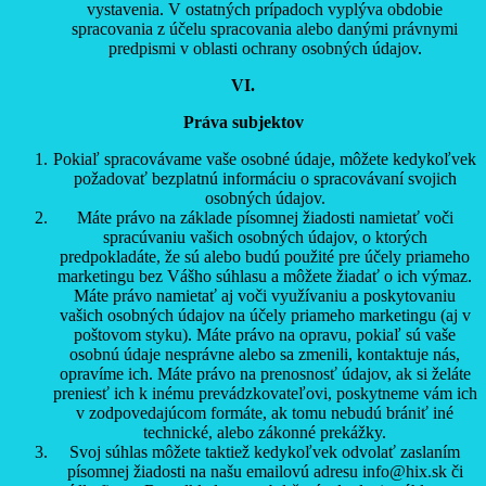
vystavenia. V ostatných prípadoch vyplýva obdobie
spracovania z účelu spracovania alebo danými právnymi
predpismi v oblasti ochrany osobných údajov.
VI.
Práva subjektov
Pokiaľ spracovávame vaše osobné údaje, môžete kedykoľvek
požadovať bezplatnú informáciu o spracovávaní svojich
osobných údajov.
Máte právo na základe písomnej žiadosti namietať voči
spracúvaniu vašich osobných údajov, o ktorých
predpokladáte, že sú alebo budú použité pre účely priameho
marketingu bez Vášho súhlasu a môžete žiadať o ich výmaz.
Máte právo namietať aj voči využívaniu a poskytovaniu
vašich osobných údajov na účely priameho marketingu (aj v
poštovom styku). Máte právo na opravu, pokiaľ sú vaše
osobnú údaje nesprávne alebo sa zmenili, kontaktuje nás,
opravíme ich. Máte právo na prenosnosť údajov, ak si želáte
preniesť ich k inému prevádzkovateľovi, poskytneme vám ich
v zodpovedajúcom formáte, ak tomu nebudú brániť iné
technické, alebo zákonné prekážky.
Svoj súhlas môžete taktiež kedykoľvek odvolať zaslaním
písomnej žiadosti na našu emailovú adresu info@hix.sk či