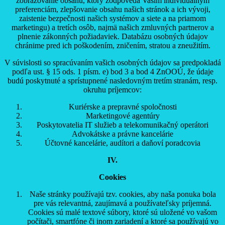
zobrazovanie obsahu, ktorý zodpovedá Vašim individuálnym
preferenciám, zlepšovanie obsahu našich stránok a ich vývoji,
zaistenie bezpečnosti našich systémov a siete a na priamom
marketingu) a tretích osôb, najmä našich zmluvných partnerov a
plnenie zákonných požiadaviek. Databázu osobných údajov
chránime pred ich poškodením, zničením, stratou a zneužitím.
V súvislosti so spracúvaním vašich osobných údajov sa predpokladá
podľa ust. § 15 ods. 1 písm. e) bod 3 a bod 4 ZnOOÚ, že údaje
budú poskytnuté a sprístupnené nasledovným tretím stranám, resp.
okruhu príjemcov:
Kuriérske a prepravné spoločnosti
Marketingové agentúry
Poskytovatelia IT služieb a telekomunikačný operátori
Advokátske a právne kancelárie
Účtovné kancelárie, audítori a daňoví poradcovia
IV.
Cookies
Naše stránky používajú tzv. cookies, aby naša ponuka bola
pre vás relevantná, zaujímavá a používateľsky príjemná.
Cookies sú malé textové súbory, ktoré sú uložené vo vašom
počítači, smartfóne či inom zariadení a ktoré sa používajú vo