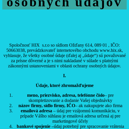
osobných údajov
Spoločnosť HIX s.r.o so sídlom Ožďany 614, 089 01 , IČO:
50663038, prevádzkovateľ internetového obchodu www.hix.sk,
vyhlasuje, že všetky osobné údaje (ďalej aj „údaje“) sú považované
za prísne dôverné a je s nimi nakladané v súlade s platnými
zákonnými ustanoveniami v oblasti ochrany osobných údajov.
I.
Údaje, ktoré zhromažďujeme
meno, priezvisko, adresa, telefónne číslo
– pre
skompletizovanie a dodanie Vašej objednávky
názov firmy, sídlo firmy, IČO
– ak nakupujete ako firma
emailová adresa
– údaj pre vzájomnú komunikáciu, v
prípade Vášho súhlasu je emailová adresa určená aj pre
marketingové účely
bankové spojenie –
údaj potrebný pre spracovanie vrátenia