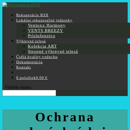
Rekuperácie RSX
Lokálne rekuperačné jednotky
Ventoxx Harmony
VENTS BREEZY
Príslušenstvo
Výhrevné telesá
Kolekcia ART
Stropné výhrevné telesá
Čidlá kvality vzduchu
Dokumentácia
Kontakt
0 položiek
0.00 €
Vyberte stranu
Ochrana