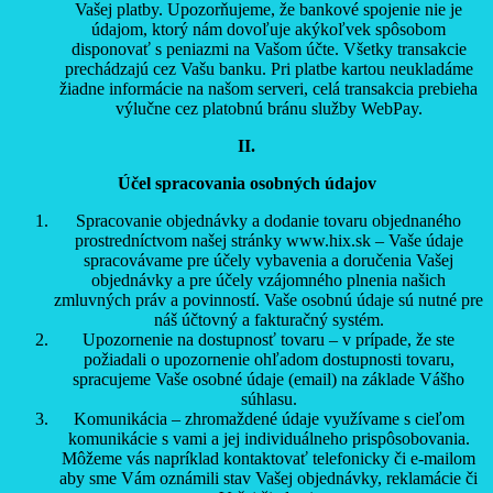
Vašej platby. Upozorňujeme, že bankové spojenie nie je
údajom, ktorý nám dovoľuje akýkoľvek spôsobom
disponovať s peniazmi na Vašom účte. Všetky transakcie
prechádzajú cez Vašu banku. Pri platbe kartou neukladáme
žiadne informácie na našom serveri, celá transakcia prebieha
výlučne cez platobnú bránu služby WebPay.
II.
Účel spracovania osobných údajov
Spracovanie objednávky a dodanie tovaru objednaného
prostredníctvom našej stránky www.hix.sk – Vaše údaje
spracovávame pre účely vybavenia a doručenia Vašej
objednávky a pre účely vzájomného plnenia našich
zmluvných práv a povinností. Vaše osobnú údaje sú nutné pre
náš účtovný a fakturačný systém.
Upozornenie na dostupnosť tovaru – v prípade, že ste
požiadali o upozornenie ohľadom dostupnosti tovaru,
spracujeme Vaše osobné údaje (email) na základe Vášho
súhlasu.
Komunikácia – zhromaždené údaje využívame s cieľom
komunikácie s vami a jej individuálneho prispôsobovania.
Môžeme vás napríklad kontaktovať telefonicky či e-mailom
aby sme Vám oznámili stav Vašej objednávky, reklamácie či